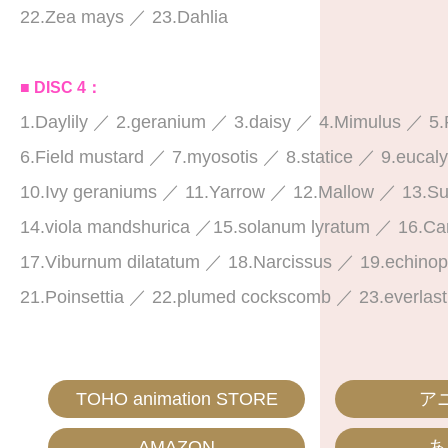
22.Zea mays ／ 23.Dahlia
■ DISC 4：
1.Daylily ／ 2.geranium ／ 3.daisy ／ 4.Mimulus ／ 5.
6.Field mustard ／ 7.myosotis ／ 8.statice ／ 9.eucal
10.Ivy geraniums ／ 11.Yarrow ／ 12.Mallow ／ 13.S
14.viola mandshurica ／15.solanum lyratum ／ 16.Ca
17.Viburnum dilatatum ／ 18.Narcissus ／ 19.echinop
21.Poinsettia ／ 22.plumed cockscomb ／ 23.everlast
TOHO animation STORE
ア
AMAZON
あ