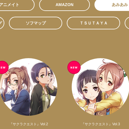
アニメイト
AMAZON
あみあみ
グ
ソフマップ
ＴＳＵＴＡＹＡ
『サクラクエスト』Vol.2
『サクラクエスト』Vol.3