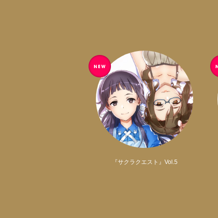
『サクラクエスト』Vol.5