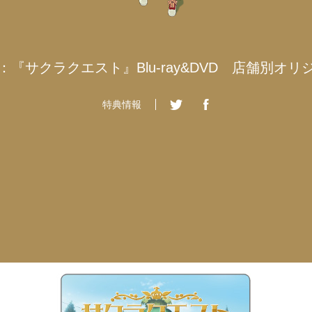
：『サクラクエスト』Blu-ray&DVD 店舗別オリ
特典情報