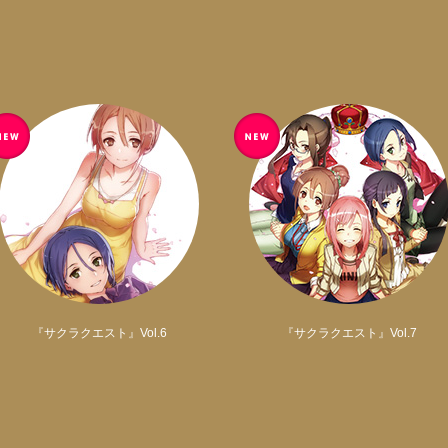
『サクラクエスト』Vol.6
『サクラクエスト』Vol.7