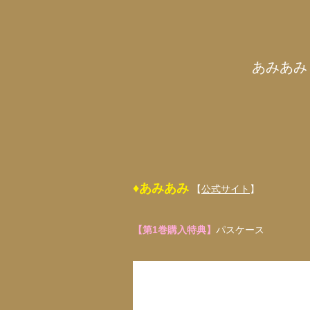
あみあみ
♦あみあみ
【
公式サイト
】
【第1巻購入特典】
パスケース