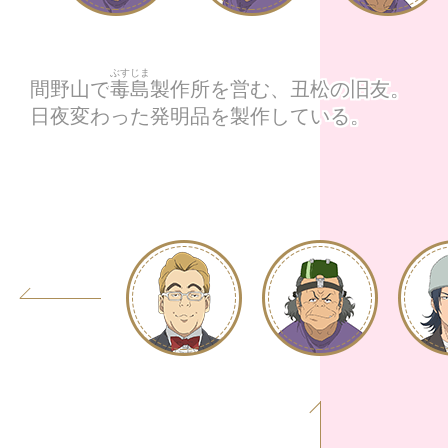
ぶすじま
間野山で
毒島
製作所を営む、丑松の旧友。
日夜変わった発明品を製作している。