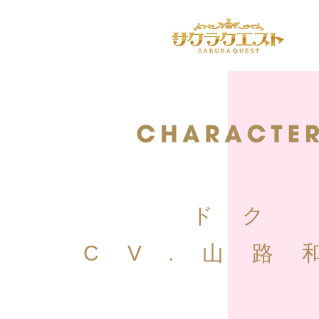
ドク
CV.山路